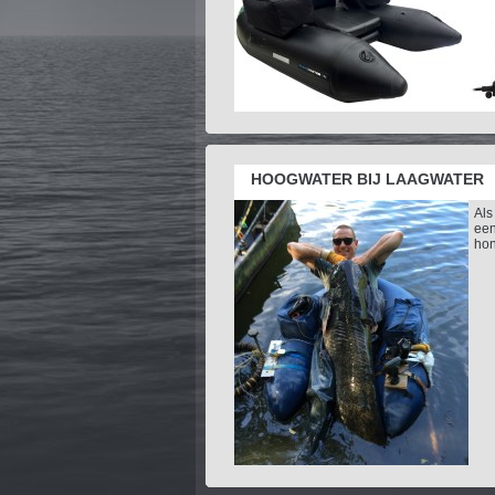
HOOGWATER BIJ LAAGWATER
Als
een
hon