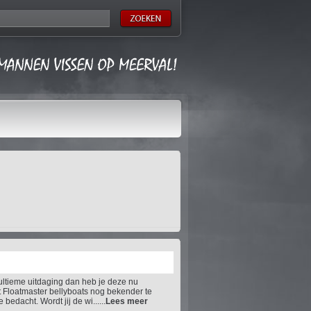
ultieme uitdaging dan heb je deze nu
 Floatmaster bellyboats nog bekender te
bedacht. Wordt jij de wi......
Lees meer