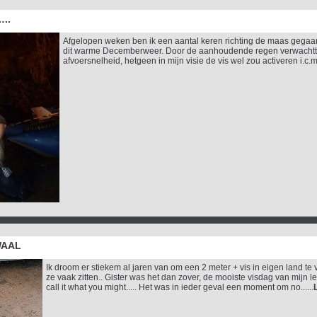
..
Afgelopen weken ben ik een aantal keren richting de maas gegaan 
dit warme Decemberweer. Door de aanhoudende regen verwachtte 
afvoersnelheid, hetgeen in mijn visie de vis wel zou activeren i.c.
WAAL
Ik droom er stiekem al jaren van om een 2 meter + vis in eigen land te 
ze vaak zitten.. Gister was het dan zover, de mooiste visdag van mijn 
call it what you might..... Het was in ieder geval een moment om no......