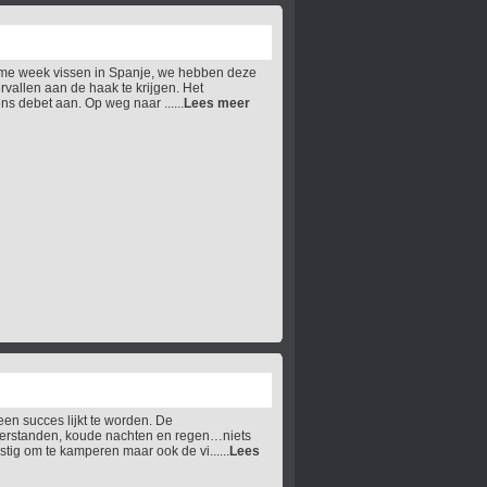
zame week vissen in Spanje, we hebben deze
vallen aan de haak te krijgen. Het
ns debet aan. Op weg naar ......
Lees meer
en succes lijkt te worden. De
terstanden, koude nachten en regen…niets
tig om te kamperen maar ook de vi......
Lees