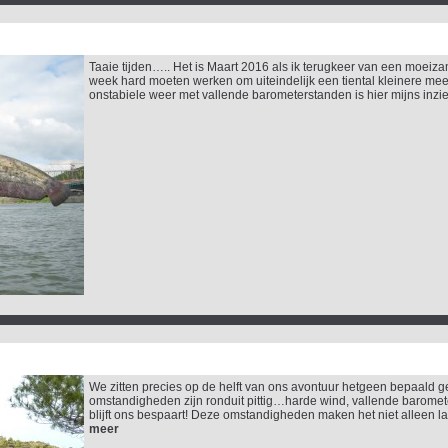
Taaie tijden….. Het is Maart 2016 als ik terugkeer van een moei
week hard moeten werken om uiteindelijk een tiental kleinere meer
onstabiele weer met vallende barometerstanden is hier mijns inzie
We zitten precies op de helft van ons avontuur hetgeen bepaald ge
omstandigheden zijn ronduit pittig…harde wind, vallende barome
blijft ons bespaart! Deze omstandigheden maken het niet alleen las
meer