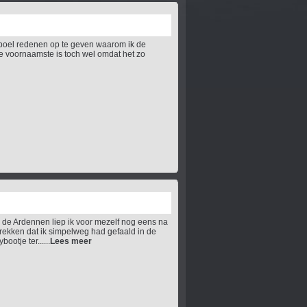
eboel redenen op te geven waarom ik de
de voornaamste is toch wel omdat het zo
in de Ardennen liep ik voor mezelf nog eens na
trekken dat ik simpelweg had gefaald in de
ootje ter......
Lees meer