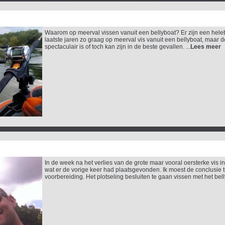
Waarom op meerval vissen vanuit een bellyboat? Er zijn een hel
laatste jaren zo graag op meerval vis vanuit een bellyboat, maar 
spectaculair is of toch kan zijn in de beste gevallen. ...
Lees meer
In de week na het verlies van de grote maar vooral oersterke vis 
wat er de vorige keer had plaatsgevonden. Ik moest de conclusie 
voorbereiding. Het plotseling besluiten te gaan vissen met het bellyb