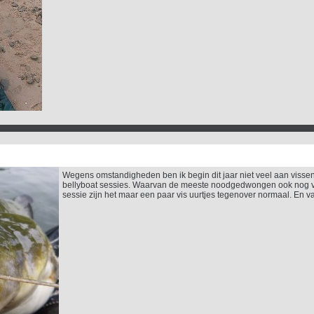
Wegens omstandigheden ben ik begin dit jaar niet veel aan visse
bellyboat sessies. Waarvan de meeste noodgedwongen ook nog va
sessie zijn het maar een paar vis uurtjes tegenover normaal. En van