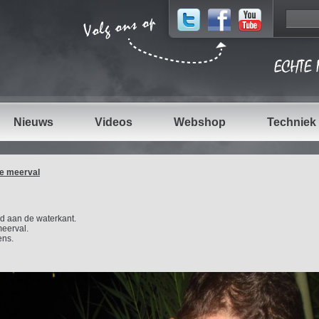
Nieuws
Videos
Webshop
Techniek
e meerval
d aan de waterkant.
meerval.
ens.