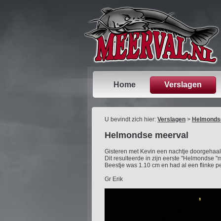
Home
Verslagen
U bevindt zich hier:
Verslagen
>
Helmonds
Helmondse meerval
Gisteren met Kevin een nachtje doorgehaal
Dit resulteerde in zijn eerste "Helmondse "
Beestje was 1.10 cm en had al een flinke p
Gr Erik