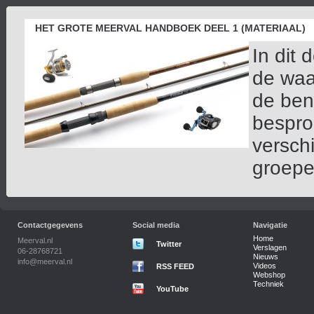
HET GROTE MEERVAL HANDBOEK DEEL 1 (MATERIAAL)
In dit
de waa
de ben
bespro
verschi
groeper
Contactgegevens
Social media
Navigatie
Home
Meerval.nl
Twitter
Verslagen
06-28768721
Nieuws
info@meerval.nl
Videos
RSS FEED
Webshop
Techniek
YouTube