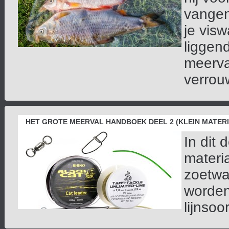
vangen 
je vis
liggend
meerva
verrouwt
HET GROTE MEERVAL HANDBOEK DEEL 2 (KLEIN MATER
In dit 
materi
zoetwa
worden
lijnso