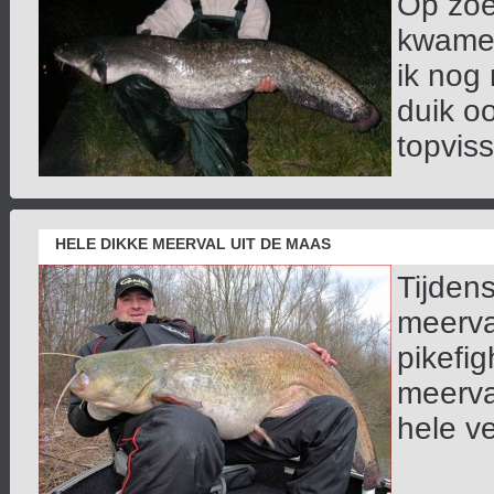
Op zoe
kwamen
ik nog
duik o
topvisse
HELE DIKKE MEERVAL UIT DE MAAS
Tijden
meerva
pikefi
meerva
hele ve