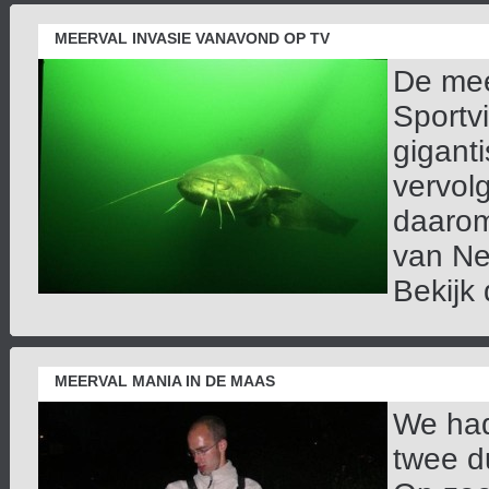
MEERVAL INVASIE VANAVOND OP TV
De mee
Sportv
giganti
vervol
daarom
van Ne
Bekijk 
MEERVAL MANIA IN DE MAAS
We had
twee d