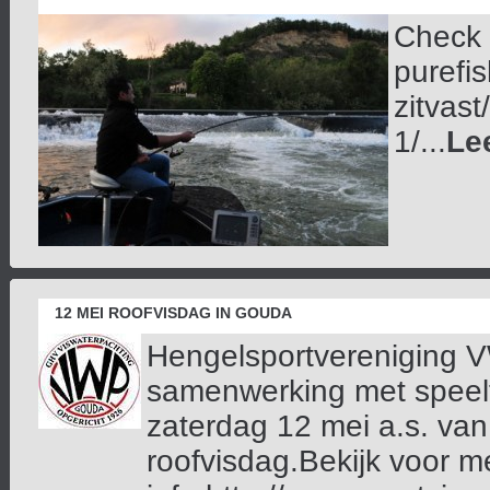
Check v
purefi
zitvast
1/...
Le
12 MEI ROOFVISDAG IN GOUDA
Hengelsportvereniging V
samenwerking met speelt
zaterdag 12 mei a.s. van
roofvisdag.Bekijk voor m