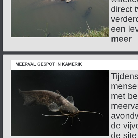
direct
verder
een lev
meer
MEERVAL GESPOT IN KAMERIK
Tijden
mensen
met be
meerva
avondw
de vij
de sit