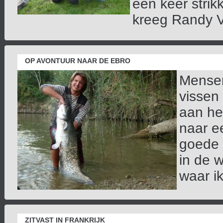
één keer strik
kreeg Randy V
OP AVONTUUR NAAR DE EBRO
Mensen
vissen
aan het
naar e
goede 
in de 
waar ik
ZITVAST IN FRANKRIJK