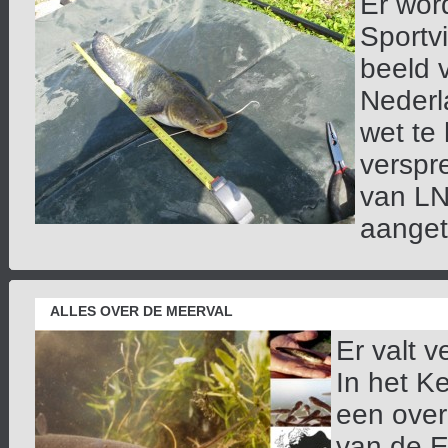
Er wor
Sportvi
beeld 
Nederl
wet te
verspr
van LN
aangeto
ALLES OVER DE MEERVAL
Er valt v
In het K
een over
van de E