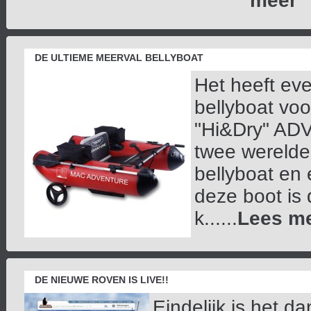
meer
DE ULTIEME MEERVAL BELLYBOAT
Het heeft eve
bellyboat voo
"Hi&Dry" ADV
twee werelde
bellyboat en
deze boot is 
k......
Lees m
DE NIEUWE ROVEN IS LIVE!!
Eindelijk is het d