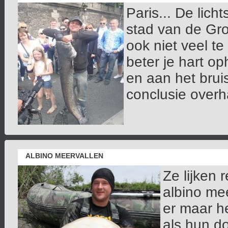
Paris... De lic
stad van de Gro
ook niet veel t
beter je hart op
en aan het brui
conclusie overha
ALBINO MEERVALLEN
Ze lijken 
albino mee
er maar h
als hun d