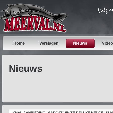
Home
Verslagen
Nieuws
Video
Nieuws
KNAL AANBIEDING, MADCAT WHITE DELUXE HENGELS! NU