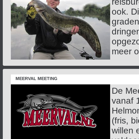
reisbu
ook. Di
graden
dringe
opgezo
meer ov
MEERVAL MEETING
De Mee
vanaf 1
Helmon
(fris, 
willen 