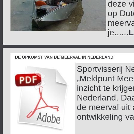
deze v
op Dut
meerva
je......
L
DE OPKOMST VAN DE MEERVAL IN NEDERLAND
Sportvisserij N
„Meldpunt Meer
inzicht te krij
Nederland. Daa
de meerval uit
ontwikkeling va