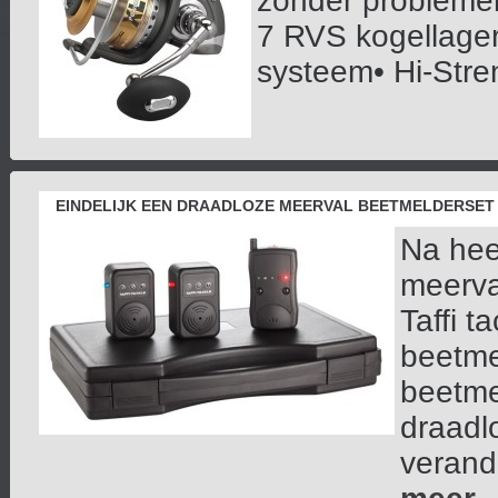
zonder problemen
7 RVS kogellager
systeem• Hi-Stren
EINDELIJK EEN DRAADLOZE MEERVAL BEETMELDERSET
Na heel
meerva
Taffi t
beetme
beetmel
draadlo
verande