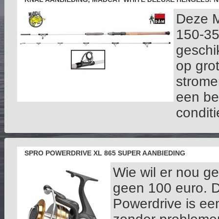
Deze M
150-35
geschik
op gro
strome
een be
conditi
SPRO POWERDRIVE XL 865 SUPER AANBIEDING
Wie wil er nou g
geen 100 euro. Di
Powerdrive is ee