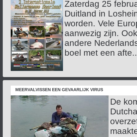
Zaterdag 25 februa
Duitland in Loshe
worden. Vele Euro
aanwezig zijn. Ook 
andere Nederlands
boel met een afte...
MEERVALVISSEN EEN GEVAARLIJK VIRUS
De kom
Dutcha
overze
maakte