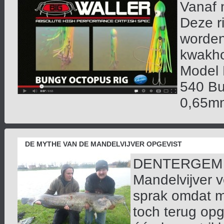
Vanaf 
Deze r
worden
kwakho
Model 
540 Bu
0,65mm
DE MYTHE VAN DE MANDELVIJVER OPGEVIST
DENTERGEM - E
Mandelvijver v
sprak omdat me
toch terug opge