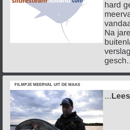
hard g
meerva
vandaa
Na jar
buiten
versla
gesch..
FILMPJE MEERVAL UIT DE MAAS
...
Lees