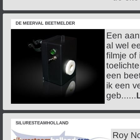
DE MEERVAL BEETMELDER
Een aanta
al wel e
filmje of
toelichte
een beet
ik een v
geb......
SILURESTEAMHOLLAND
Roy No