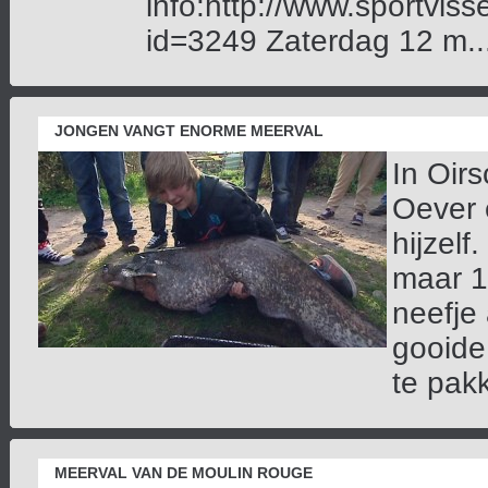
info:http://www.sportviss
id=3249 Zaterdag 12 m...
JONGEN VANGT ENORME MEERVAL
In Oirs
Oever 
hijzelf
maar 1,
neefje 
gooide 
te pakk
MEERVAL VAN DE MOULIN ROUGE