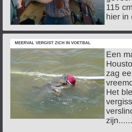
115 cm 
hier in
MEERVAL VERGIST ZICH IN VOETBAL
Een ma
Housto
zag ee
vreemd
Het ble
vergis
verslin
zijn.....