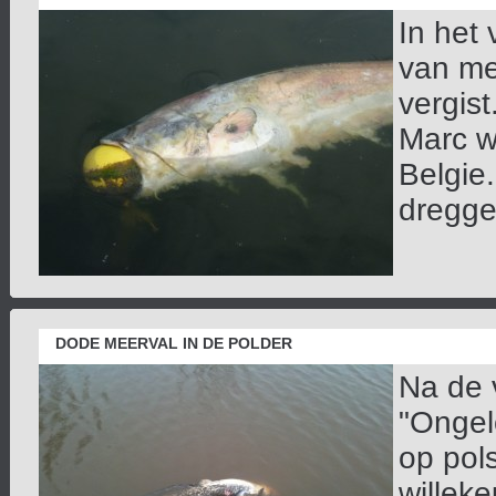
In het 
van me
vergis
Marc w
Belgie
dreggen
DODE MEERVAL IN DE POLDER
Na de 
"Ongelo
op pol
willeke