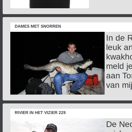
DAMES MET SNORREN
In de 
leuk ar
kwakhou
meld j
aan To
van mi
RIVIER IN HET VIZIER 229
De Ned