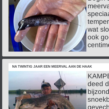
meerval
specia
temper
wat sl
ook go
centime
NA TWINTIG JAAR EEN MEERVAL AAN DE HAAK
KAMPEN
deed d
bijzond
snoekb
gevech