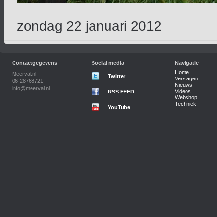
zondag 22 januari 2012
Contactgegevens
Social media
Navigatie
Home
Meerval.nl
Twitter
Verslagen
06-28768721
Nieuws
info@meerval.nl
Videos
RSS FEED
Webshop
Techniek
YouTube