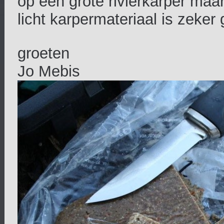
op een grote rivierkarper maar
licht karpermateriaal is zeker
groeten
Jo Mebis