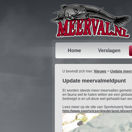
Home
Verslagen
U bevindt zich hier:
Nieuws
>
Update meer
Update meervalmeldpunt
Er worden steeds meer meervallen gemeld. S
en fauna wet te halen willen we een globa
bedreigd is en uit deze wet gehaald kan wo
Lees meer op de site van Sportvisserij Ned
http://www.sportvisserijnederland.nl/sp