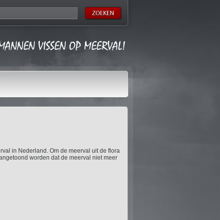
val in Nederland. Om de meerval uit de flora
 aangetoond worden dat de meerval niet meer