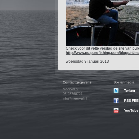
Check voor dit vette verslag de site van pur
http://www.eu.purefishing.com/blogs/nl/ma
woensdag 9 januari 2013
Contactgegevens
Social media
Meerval.nl
Twitter
06-28768721
info@meerval.nl
RSS FEE
YouTube