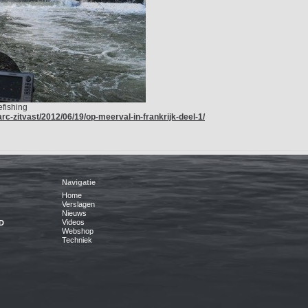
efishing
rc-zitvast/2012/06/19/op-meerval-in-frankrijk-deel-1/
Navigatie
Home
Verslagen
Nieuws
Videos
D
Webshop
Techniek