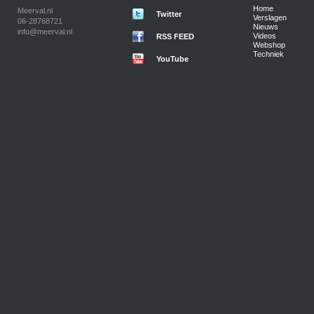
Home
Meerval.nl
Twitter
Verslagen
06-28768721
Nieuws
info@meerval.nl
Videos
RSS FEED
Webshop
Techniek
YouTube