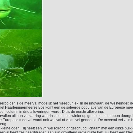
erpolder is de meerval mogelijk het meest uniek. In de ringvaart, de Westeinder, 
 het Haarlemmermeerse Bos komt een geïsoleerde populatie van de Europese meer
een column in drie afleveringen wordt. Dit is de eerste aflevering.
vallen uit hun verstarring waarin ze de hele winter op grote diepte hebben door
 Europese meerval wordt ook wel val of visduivel genoemd. De meerval eet zo'n be
erig.
kleine ogen. Hij heeft een vrijwel rolrond ongeschubd lichaam met een dikke buik e
rval heeft zes baarddraden aan zijn opvallend grote platte bek. Hij heeft een klein