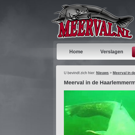
Home
Verslagen
U bevindt zich hier:
Nieuws
>
Meerval in 
Meerval in de Haarlemmer