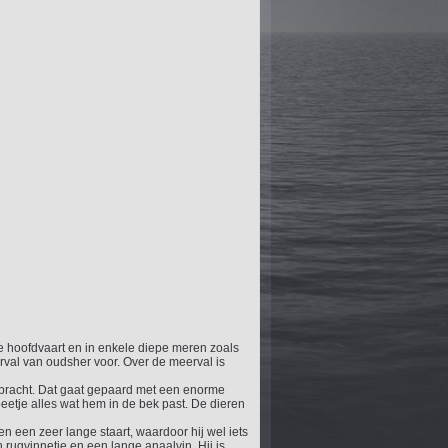
de hoofdvaart en in enkele diepe meren zoals
val van oudsher voor. Over de meerval is
gebracht. Dat gaat gepaard met een enorme
etje alles wat hem in de bek past. De dieren
n een zeer lange staart, waardoor hij wel iets
 rugvinnetje en een lange anaalvin. Hij is