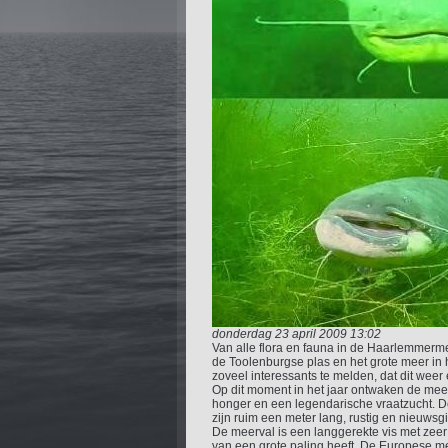
donderdag 23 april 2009 13:02
Van alle flora en fauna in de Haarlemmerme
de Toolenburgse plas en het grote meer in
zoveel interessants te melden, dat dit weer 
Op dit moment in het jaar ontwaken de meer
honger en een legendarische vraatzucht. De
zijn ruim een meter lang, rustig en nieuwsgi
De meerval is een langgerekte vis met zeer 
van een grote paling heeft. De Europese mee