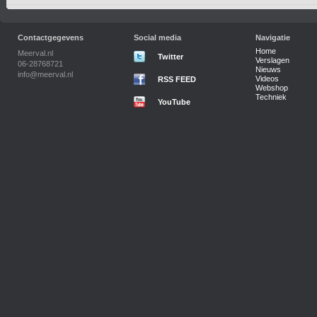
Contactgegevens
Social media
Navigatie
Home
Meerval.nl
Twitter
Verslagen
06-28768721
Nieuws
info@meerval.nl
Videos
RSS FEED
Webshop
Techniek
YouTube