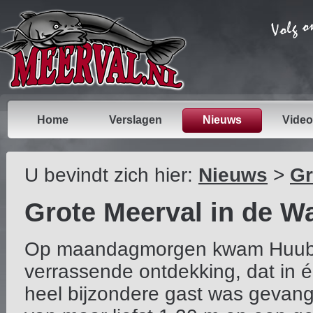
Home
Verslagen
Nieuws
Video
U bevindt zich hier:
Nieuws
>
Gr
Grote Meerval in de W
Op maandagmorgen kwam Huub Sel
verrassende ontdekking, dat in é
heel bijzondere gast was gevang