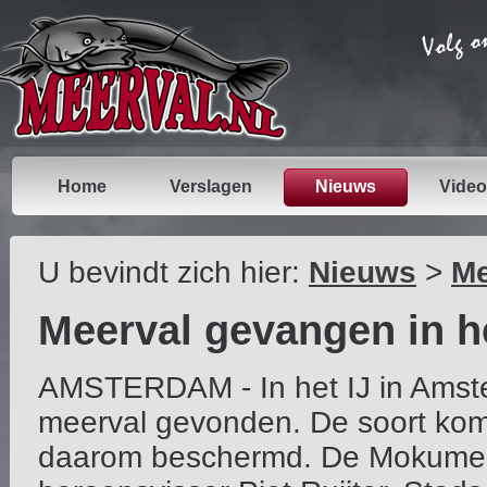
Home
Verslagen
Nieuws
Video
U bevindt zich hier:
Nieuws
>
Me
Meerval gevangen in he
AMSTERDAM - In het IJ in Amst
meerval gevonden. De soort komt
daarom beschermd. De Mokumer