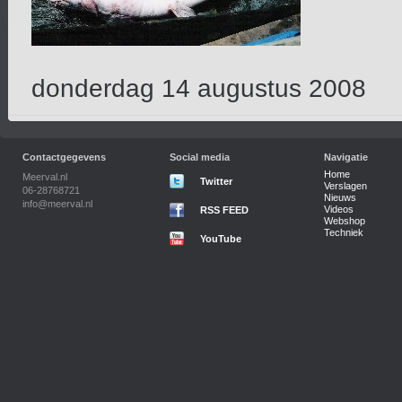
donderdag 14 augustus 2008
Contactgegevens
Social media
Navigatie
Home
Meerval.nl
Twitter
Verslagen
06-28768721
Nieuws
info@meerval.nl
Videos
RSS FEED
Webshop
Techniek
YouTube