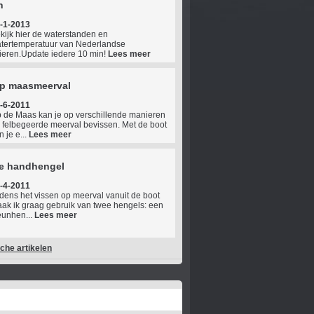
n
-1-2013
kijk hier de waterstanden en
tertemperatuur van Nederlandse
vieren.Update iedere 10 min!
Lees meer
op maasmeerval
-6-2011
 de Maas kan je op verschillende manieren
 felbegeerde meerval bevissen. Met de boot
n je e...
Lees meer
de handhengel
-4-2011
jdens het vissen op meerval vanuit de boot
ak ik graag gebruik van twee hengels: een
eunhen...
Lees meer
sche artikelen