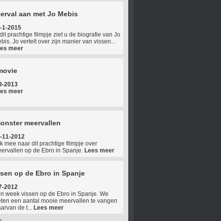
erval aan met Jo Mebis
-1-2015
 dit prachtige filmpje ziet u de biografie van Jo
bis. Jo vertelt over zijn manier van vissen...
es meer
movie
8-2013
es meer
onster meervallen
-11-2012
jk mee naar dit prachtige filmpje over
ervallen op de Ebro in Spanje.
Lees meer
sen op de Ebro in Spanje
7-2012
n week vissen op de Ebro in Spanje. We
ten een aantal mooie meervallen te vangen
arvan de t...
Lees meer
s