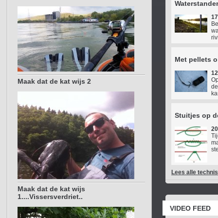
Waterstande
17
Be
wa
ri
Met pellets 
12
Op
Maak dat de kat wijs 2
de
ka
Stuitjes op 
20
Ti
ma
st
Lees alle techni
Maak dat de kat wijs
1....Vissersverdriet..
VIDEO FEED