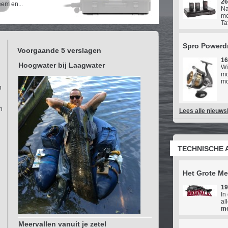
26
em en...
Na
me
Taf
Spro Powerdr
Voorgaande 5 verslagen
16
Hoogwater bij Laagwater
Wi
mo
mo
n
n
Lees alle nieuws
TECHNISCHE 
Het Grote M
19
In
al
m
Meervallen vanuit je zetel