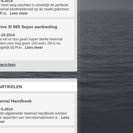
-4-2014
 heel lang wachten is eindelijk de perfecte
erval beetmelderset op de markt gekomen.
fi ta...
Lees meer
ive Xl 865 Super aanbieding
-10-2014
e wil er nou geen super sterke meerval
len voor nog geen 100 euro. Dit is nu
gelijk bij Rov...
Lees meer
berichten
ARTIKELEN
eerval Handboek
-5-2014
 dit uitgebreide meerval handboek worden
le aspecten van het meervalvissen b...
Lees
eer