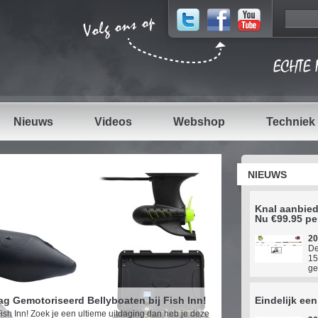
Nieuws
Videos
Webshop
Techniek
NIEUWS
Knal aanbied
Nu €99.95 pe
20
De
15
ge
 Gemotoriseerd Bellyboaten bij Fish Inn!
Eindelijk ee
sh Inn! Zoek je een ultieme uitdaging dan heb je deze