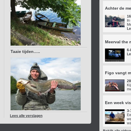
Achter de me
16
In
Me
Le
Meerval the 
6-
Taaie tijden…..
Le
Figo vangt m
28
Ki
me
Een week vis
3-
Ee
Lees alle verslagen
we
wa
Bekijk alle video