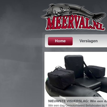
Home
Verslagen
NIEUWSTE VISVERSLAG: Win een dag
Win een dag Gemotoriseerd Bellyboaten bij Fi