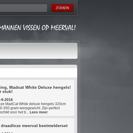
ing, Madcat White Deluxe hengels!
r stuk!
-9-2016
ze MadCat White deluxe hengels 320cm
0-350 gram werpgewicht. Zijn perfect
schikt voor het b...
Lees meer
n draadloze meerval beetmelderset