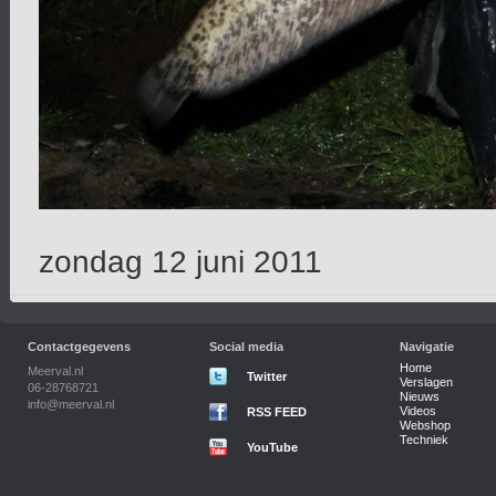
zondag 12 juni 2011
Contactgegevens
Social media
Navigatie
Home
Meerval.nl
Twitter
Verslagen
06-28768721
Nieuws
info@meerval.nl
Videos
RSS FEED
Webshop
Techniek
YouTube