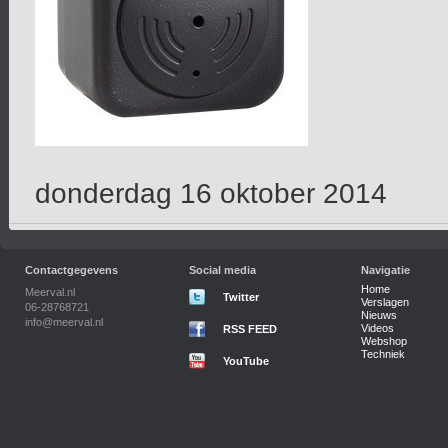
donderdag 16 oktober 2014
Contactgegevens
Social media
Navigatie
Home
Meerval.nl
Twitter
Verslagen
06-28768721
Nieuws
info@meerval.nl
Videos
RSS FEED
Webshop
Techniek
YouTube