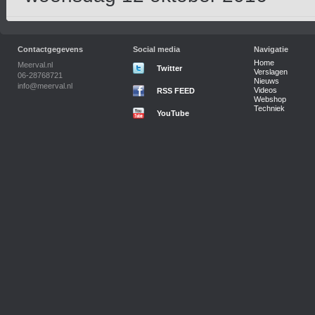
Contactgegevens
Social media
Navigatie
Home
Meerval.nl
Twitter
Verslagen
06-28768721
Nieuws
info@meerval.nl
Videos
RSS FEED
Webshop
Techniek
YouTube