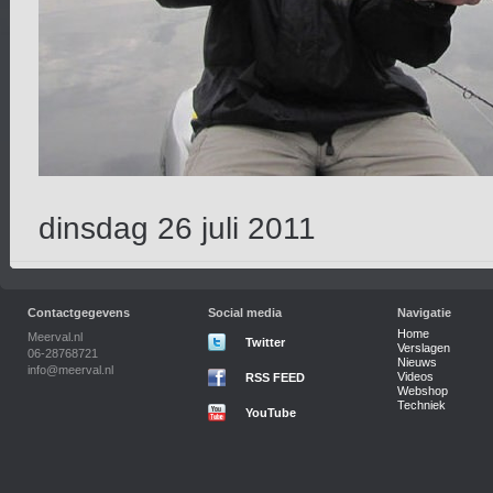
dinsdag 26 juli 2011
Contactgegevens
Social media
Navigatie
Home
Meerval.nl
Twitter
Verslagen
06-28768721
Nieuws
info@meerval.nl
Videos
RSS FEED
Webshop
Techniek
YouTube