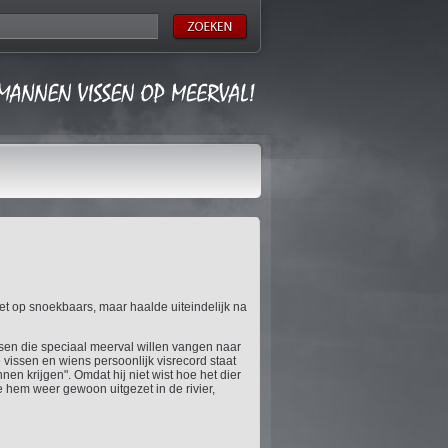
et op snoekbaars, maar haalde uiteindelijk na
ensen die speciaal meerval willen vangen naar
 vissen en wiens persoonlijk visrecord staat
nen krijgen". Omdat hij niet wist hoe het dier
e hem weer gewoon uitgezet in de rivier,