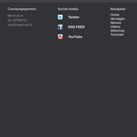
Contactgegevens
Social media
Navigatie
Home
Meerval.nl
Twitter
Verslagen
06-28768721
Nieuws
info@meerval.nl
Videos
RSS FEED
Webshop
Techniek
YouTube