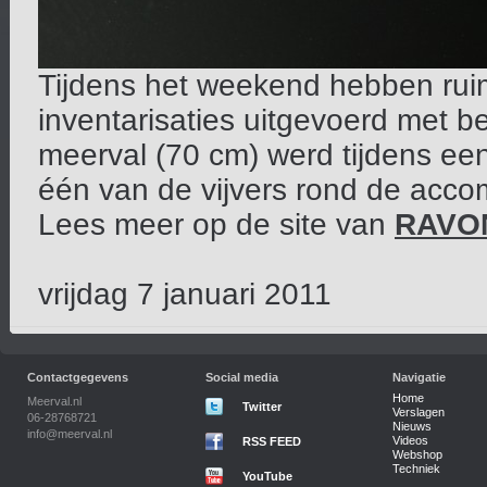
Tijdens het weekend hebben ru
inventarisaties uitgevoerd met 
meerval (70 cm) werd tijdens e
één van de vijvers rond de acc
Lees meer op de site van
RAVO
vrijdag 7 januari 2011
Contactgegevens
Social media
Navigatie
Home
Meerval.nl
Twitter
Verslagen
06-28768721
Nieuws
info@meerval.nl
Videos
RSS FEED
Webshop
Techniek
YouTube