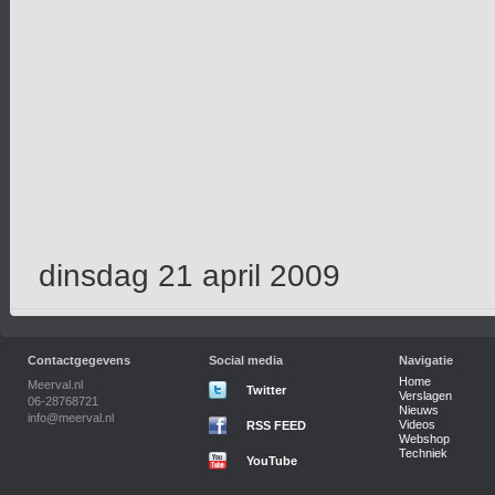
dinsdag 21 april 2009
Contactgegevens
Social media
Navigatie
Home
Meerval.nl
Twitter
Verslagen
06-28768721
Nieuws
info@meerval.nl
Videos
RSS FEED
Webshop
Techniek
YouTube