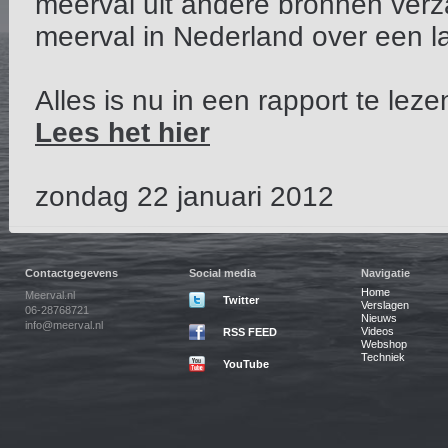
meerval uit andere bronnen verz
meerval in Nederland over een la
Alles is nu in een rapport te lez
Lees het hier
zondag 22 januari 2012
Contactgegevens
Social media
Navigatie
Home
Meerval.nl
Twitter
Verslagen
06-28768721
Nieuws
info@meerval.nl
Videos
RSS FEED
Webshop
Techniek
YouTube