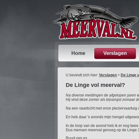
Home
Verslagen
U bevindt zich hier:
Verslagen
>
De Linge 
De Linge vol meerval?
Na diverse meldingen de afgelopen jaren 
Hij vind deze zomer als bijvangst zomaar dr
Na een vaartocht met onze pleziervaartuig 
En heb daar 's avonds mijn hengel uitgeworp
In de loop van de avond heb ik er nog twe
Dus mensen meerval genoeg op de Linge 3 o
Ruud van es